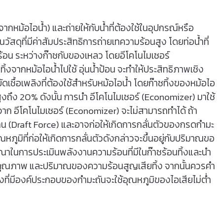
หม้อไอน้ำ) และถ่ายให้กับน้ำที่ต้องใช้ในอุปกรณ์หรือ
ดุที่มีค่าสัมประสิทธิการถ่ายเทความร้อนสูง โดยท่อน้ำที่
วามร้อน ระหว่างก๊าซกับของเหลว โดยอีโคโนไมเซอร์
ิ้งจากหม้อไอน้ำไปใช้ อุ่นน้ำป้อน จะทําให้ประสิทธิภาพเชิง
เชื้อเพลิงที่ต้องใช้สําหรับหม้อไอน้ำ โดยก๊าซทิ้งของหม้อไอ
งถึง 20% ดังนั้น การนํา อีโคโนไมเซอร์ (Economizer) มาใช้
จาก อีโคโนไมเซอร์ (Economizer) จะไม่สามารถทําได้ ถ้า
าน (Draft Force) และอาจก่อให้เกิดการกลั่นตัวของกรดกํามะ
ุณหภูมิที่ก่อให้เกิดการกลั่นตัวดังกล่าวจะขึ้นอยู่กับปริมาณขอ
ารณาในการประเมินพลังงานความร้อนที่มีในก๊าซร้อนทิ้งและนํา
งคุณภาพ และปริมาณของความร้อนสูญเสียทิ้ง จากนั้นควรคํา
ลิงที่มีองค์ประกอบของกํามะถันจะใช้อุณหภูมิของไอเสียไม่ต่ำ