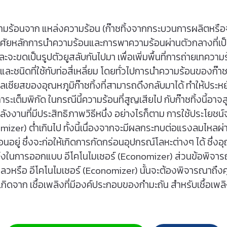
ามร้อนจาก แหล่งความร้อน (ก๊าซทิ้งจากกระบวนการผลิตหรือจาก
ยหลักการนําความร้อนและการพาความร้อนผ่านตัวกลางที่เป็นวัส
 และจะขดเป็นรูปตัวยูสลับกันไปมา เพื่อเพิ่มพื้นที่การถ่ายเทค
ละชนิดที่ใช้กับท่อสี่เหลี่ยม โดยทั่วไปการนําความร้อนของก๊าซท
ซียสของอุณหภูมิก๊าซทิ้งที่สามารถดึงกลับมาได้ ทําให้ประหยัด
ต็มพิกัด ในกรณีนี้ความร้อนที่สูญเสียไป กับก๊าซทิ้งนี้อาจสู
งงานที่มีประสิทธิภาพวิธีหนึ่ง อย่างไรก็ตาม การใช้ประโยชน์
izer) ต่ำเกินไป ทั้งนี้เนื่องจากจะมีผลกระทบต่อแรงลมไหลผ่
้อนอยู่ ซึ่งจะก่อให้เกิดการกัดกร่อนอุปกรณ์โลหะต่างๆ ได้ ซึ่งอ
ย่างหนึ่งในการออกแบบ อีโคโนไมเซอร์ (Economizer) ส่วนข้อพิจ
หลวหรือ อีโคโนไมเซอร์ (Economizer) นั้นจะต้องพิจารณาถึ
เกิดจาก เชื้อเพลิงที่มีองค์ประกอบของกํามะถัน สําหรับเชื้อเพ