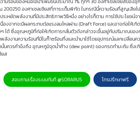
งความร้อนของหม้อไอน้ําเพิ่มขึ้นประมาณ 1% ทุกๆ 30 องศาเซลเซียสของอุณหภู
 200250 องศาเซลเซียสที่ภาระเต็มพิกัด ในกรณีนี้ความร้อนที่สูญเสียไป กั
ประหยัดพลังงานที่มีประสิทธิภาพวิธีหนึ่ง อย่างไรก็ตาม การใช้ประโยชน์จ
้เนื่องจากจะมีผลกระทบต่อแรงลมไหลผ่าน (Draft Force) และอาจก่อให้เกิดกา
ด้ ซึ่งอุณหภูมิที่ก่อให้เกิดการกลั่นตัวดังกล่าวจะขึ้นอยู่กับปริมาณของกําม
ังงานความร้อนที่มีในก๊าซร้อนทิ้งและนํามาใช้โดยอุปกรณ์แลกเปลี่ยนควา
รคํานึงถึง อุณหภูมิจุดน้ำค้าง (dew point) ของกรดกํามะถัน ซึ่งเกิดจาก
ซียส
สอบถามเรื่องระบบทันที @SORARUS
โทรปรึกษาฟรี