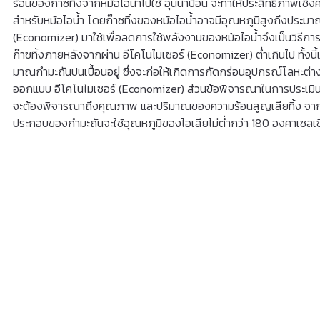
ร้อนของก๊าซทิ้งจากหม้อไอน้ำไปใช้ อุ่นน้ำป้อน จะทําให้ประสิทธิภาพเชิ
สําหรับหม้อไอน้ำ โดยก๊าซทิ้งของหม้อไอน้ำอาจมีอุณหภูมิสูงถึงประมาณ
(Economizer) มาใช้เพื่อลดการใช้พลังงานของหม้อไอน้ำจึงเป็นวิธีการ
ก๊าซทิ้งภายหลังจากผ่าน อีโคโนไมเซอร์ (Economizer) ต่ำเกินไป ทั้งนี
มาณกํามะถันปนเปื้อนอยู่ ซึ่งจะก่อให้เกิดการกัดกร่อนอุปกรณ์โลหะต่างๆ ไ
ออกแบบ อีโคโนไมเซอร์ (Economizer) ส่วนข้อพิจารณาในการประเมินพล
จะต้องพิจารณาถึงคุณภาพ และปริมาณของความร้อนสูญเสียทิ้ง จากนั้นคว
ประกอบของกํามะถันจะใช้อุณหภูมิของไอเสียไม่ต่ำกว่า 180 องศาเซลเ