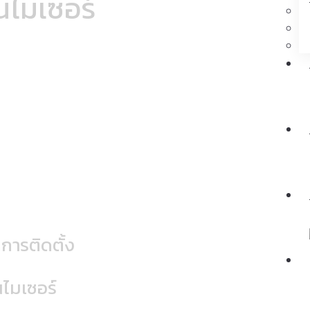
นไมเซอร์
HEAT BOILER PROCESS AND REDUCE CO2
E ASMOSPHERE "
นการติดตั้ง
นไมเซอร์