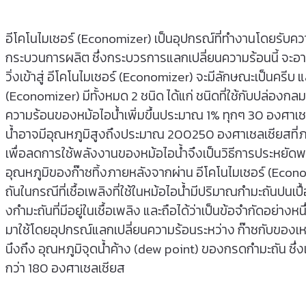
อีโคโนไมเซอร์ (Economizer) เป็นอุปกรณ์ที่ทํางานโดยรับคว
กระบวนการผลิต ซึ่งกระบวรการแลกเปลี่ยนความร้อนนี้ จะอาศั
วิ่งเข้าสู่ อีโคโนไมเซอร์ (Economizer) จะมีลักษณะเป็นครีบ
(Economizer) มีทั้งหมด 2 ชนิด ได้แก่ ชนิดที่ใช้กับปล่องกลมแ
ความร้อนของหม้อไอน้ําเพิ่มขึ้นประมาณ 1% ทุกๆ 30 องศาเซลเ
น้ำอาจมีอุณหภูมิสูงถึงประมาณ 200250 องศาเซลเซียสที่ภาระเ
เพื่อลดการใช้พลังงานของหม้อไอน้ำจึงเป็นวิธีการประหยัดพลั
อุณหภูมิของก๊าซทิ้งภายหลังจากผ่าน อีโคโนไมเซอร์ (Econom
ถันในกรณีที่เชื้อเพลิงที่ใช้ในหม้อไอน้ำมีปริมาณกํามะถันปนเปื
งกํามะถันที่มีอยู่ในเชื้อเพลิง และถือได้ว่าเป็นข้อจํากัดอ
มาใช้โดยอุปกรณ์แลกเปลี่ยนความร้อนระหว่าง ก๊าซกับของเ
นึงถึง อุณหภูมิจุดน้ำค้าง (dew point) ของกรดกํามะถัน ซึ่ง
กว่า 180 องศาเซลเซียส