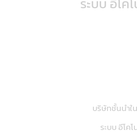
ระบบ อีโคโ
" REDUCE FUEL CONSUMPTION IN THE PRE 
EMISSIONS INTO TH
บริษัทชั้นนำใ
ระบบ อีโคโ